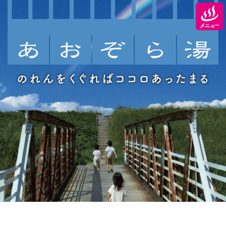
コ
ナ
ン
ビ
テ
ゲ
ン
ー
ツ
シ
へ
ョ
ス
ン
キ
に
ッ
移
プ
動