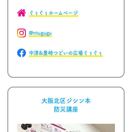
ぐぅぐぅホームページ
@ntugugu
中津&豊崎つどいの広場ぐぅぐぅ
大阪北区ジシン本
防災講座